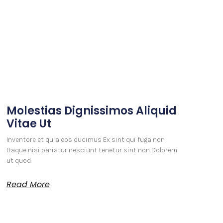
Molestias Dignissimos Aliquid
Vitae Ut
Inventore et quia eos ducimus Ex sint qui fuga non
Itaque nisi pariatur nesciunt tenetur sint non Dolorem
ut quod
Read More