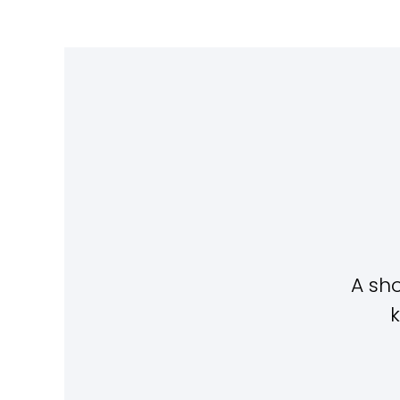
A sho
k