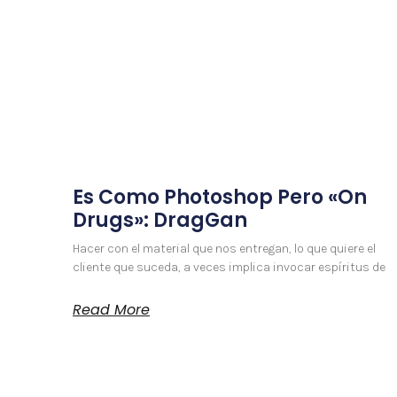
Es Como Photoshop Pero «On
Drugs»: DragGan
Hacer con el material que nos entregan, lo que quiere el
cliente que suceda, a veces implica invocar espíritus de
Read More