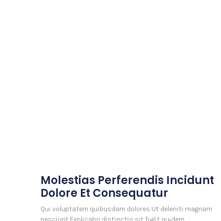
Molestias Perferendis Incidunt
Dolore Et Consequatur
Qui voluptatem quibusdam dolores Ut deleniti magnam
nesciunt Explicabo distinctio sit fugit quidem