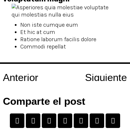
Non iste cumque eum
Et hic at cum
Ratione laborum facilis dolore
Commodi repellat
Anterior
Siguiente
Comparte el post
I
F
W
L
T
T
Y
n
a
h
i
w
e
o