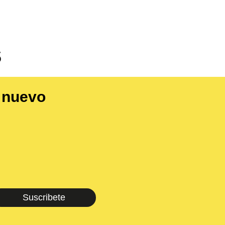
s
o nuevo
Suscribete