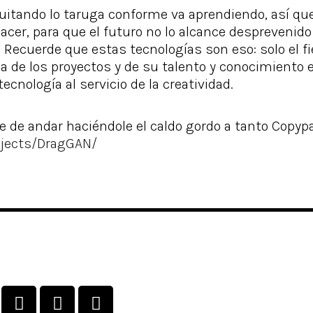
 quitando lo taruga conforme va aprendiendo, así qu
er, para que el futuro no lo alcance desprevenido
 Recuerde que estas tecnologías son eso: solo el fie
ma de los proyectos y de su talento y conocimiento 
tecnología al servicio de la creatividad.
eje de andar haciéndole el caldo gordo a tanto Copyp
ojects/DragGAN/
T
T
Y
w
e
o