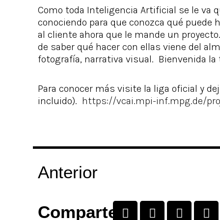
Como toda Inteligencia Artificial se le va
conociendo para que conozca qué puede hac
al cliente ahora que le mande un proyecto.
de saber qué hacer con ellas viene del al
fotografía, narrativa visual. Bienvenida la 
Para conocer más visite la liga oficial y d
incluido).
https://vcai.mpi-inf.mpg.de/pr
Anterior
I
F
W
L
Comparte
n
a
h
i