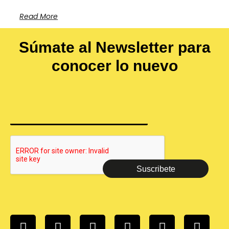
Read More
Súmate al Newsletter para
conocer lo nuevo
Suscribete
I
F
W
T
L
Y