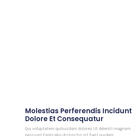
Molestias Perferendis Incidunt
Dolore Et Consequatur
Qui voluptatem quibusdam dolores Ut deleniti magnam
nesciunt Explicabo distinctio sit fugit quidem