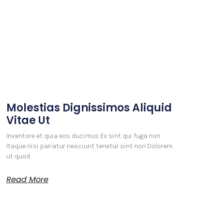
Molestias Dignissimos Aliquid
Vitae Ut
Inventore et quia eos ducimus Ex sint qui fuga non
Itaque nisi pariatur nesciunt tenetur sint non Dolorem
ut quod
Read More