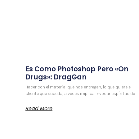
Es Como Photoshop Pero «On
Drugs»: DragGan
Hacer con el material que nos entregan, lo que quiere el
cliente que suceda, a veces implica invocar espíritus de
Read More