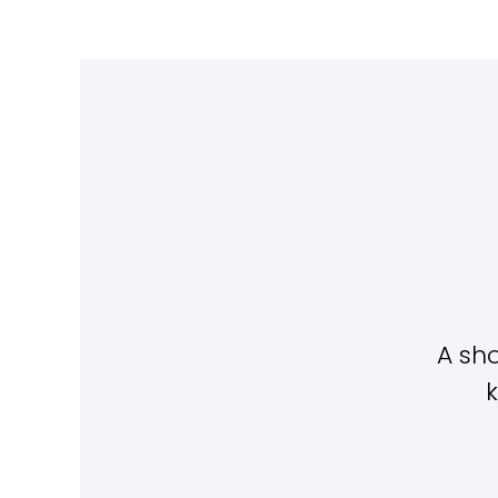
A sho
k