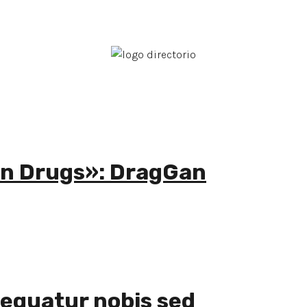
On Drugs»: DragGan
nsequatur nobis sed